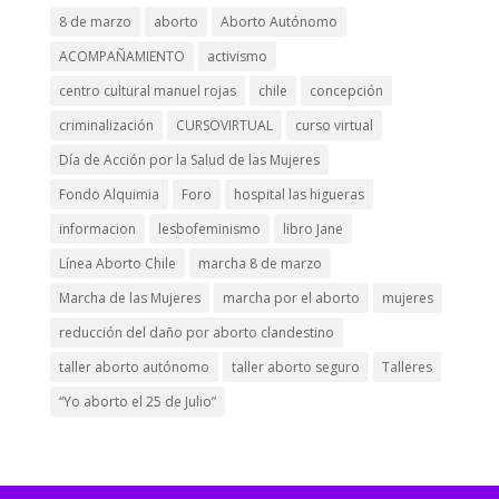
8 de marzo
aborto
Aborto Autónomo
ACOMPAÑAMIENTO
activismo
centro cultural manuel rojas
chile
concepción
criminalización
CURSOVIRTUAL
curso virtual
Día de Acción por la Salud de las Mujeres
Fondo Alquimia
Foro
hospital las higueras
informacion
lesbofeminismo
libro Jane
Línea Aborto Chile
marcha 8 de marzo
Marcha de las Mujeres
marcha por el aborto
mujeres
reducción del daño por aborto clandestino
taller aborto autónomo
taller aborto seguro
Talleres
“Yo aborto el 25 de Julio”