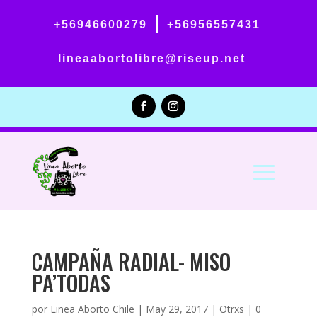
|
+56946600279
+56956557431
lineaabortolibre@riseup.net
CAMPAÑA RADIAL- MISO
PA’TODAS
por
Linea Aborto Chile
|
May 29, 2017
|
Otrxs
|
0