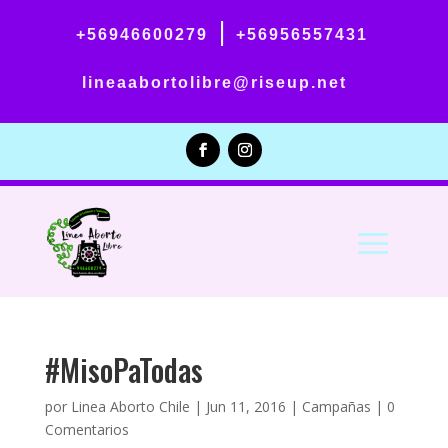
|
+56946600279
+56956557431
lineaabortolibre@riseup.net
#MisoPaTodas
por
Linea Aborto Chile
|
Jun 11, 2016
|
Campañas
|
0
Comentarios