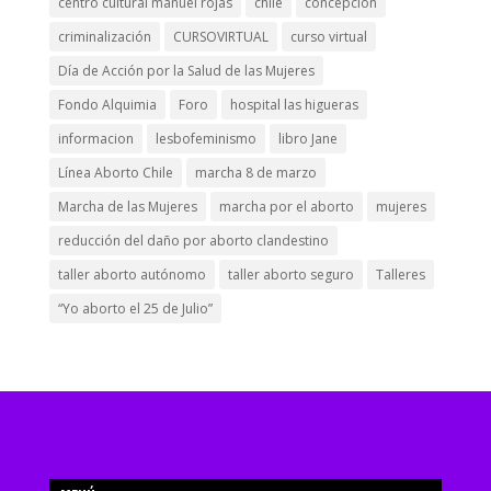
centro cultural manuel rojas
chile
concepción
criminalización
CURSOVIRTUAL
curso virtual
Día de Acción por la Salud de las Mujeres
Fondo Alquimia
Foro
hospital las higueras
informacion
lesbofeminismo
libro Jane
Línea Aborto Chile
marcha 8 de marzo
Marcha de las Mujeres
marcha por el aborto
mujeres
reducción del daño por aborto clandestino
taller aborto autónomo
taller aborto seguro
Talleres
“Yo aborto el 25 de Julio”