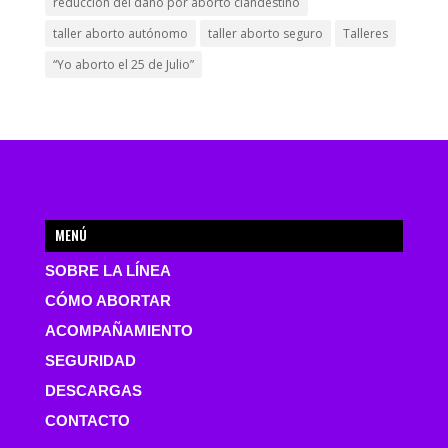
reducción del daño por aborto clandestino
taller aborto autónomo
taller aborto seguro
Talleres
“Yo aborto el 25 de Julio”
MENÚ
SOBRE LA LÍNEA
CÓMO ABORTAR
ACOMPAÑAMIENTO
SEGURIDAD
DESCARGAS
CONTACTO