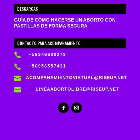
DESCARGAS
GUÍA DE CÓMO HACERSE UN ABORTO CON
PASTILLAS DE FORMA SEGURA
CONTACTO PARA ACOMPAÑAMIENTO

+56946600279

+56956557431

ACOMPANAMIENTOVIRTUAL@RISEUP.NET

LINEAABORTOLIBRE@RISEUP.NET