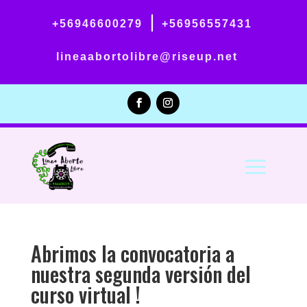
|
+56946600279
+56956557431
lineaabortolibre@riseup.net
Abrimos la convocatoria a
nuestra segunda versión del
curso virtual !