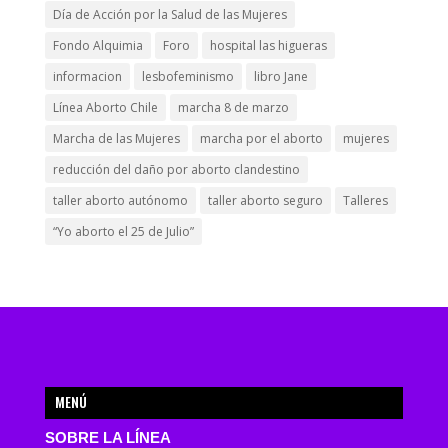
Día de Acción por la Salud de las Mujeres
Fondo Alquimia
Foro
hospital las higueras
informacion
lesbofeminismo
libro Jane
Línea Aborto Chile
marcha 8 de marzo
Marcha de las Mujeres
marcha por el aborto
mujeres
reducción del daño por aborto clandestino
taller aborto autónomo
taller aborto seguro
Talleres
“Yo aborto el 25 de Julio”
MENÚ
SOBRE LA LÍNEA