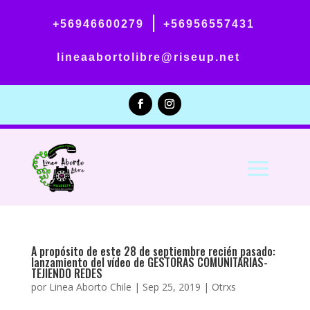
|
+56946600279
+56956557431
lineaabortolibre@riseup.net
A propósito de este 28 de septiembre recién pasado:
lanzamiento del vídeo de GESTORAS COMUNITARIAS-
TEJIENDO REDES
por
Linea Aborto Chile
|
Sep 25, 2019
|
Otrxs